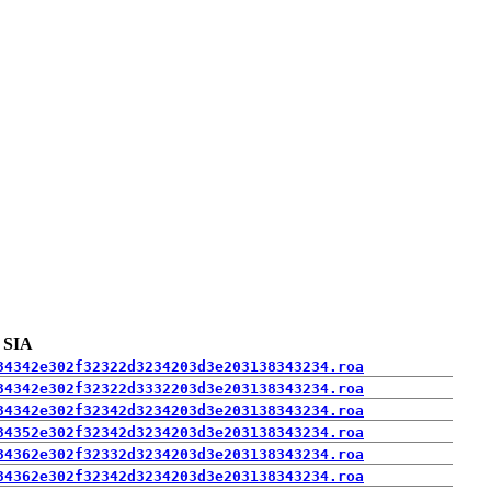
SIA
34342e302f32322d3234203d3e203138343234.roa
34342e302f32322d3332203d3e203138343234.roa
34342e302f32342d3234203d3e203138343234.roa
34352e302f32342d3234203d3e203138343234.roa
34362e302f32332d3234203d3e203138343234.roa
34362e302f32342d3234203d3e203138343234.roa