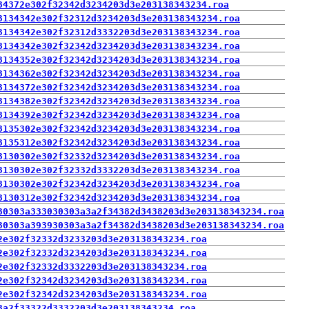
34372e302f32342d3234203d3e203138343234.roa
3134342e302f32312d3234203d3e203138343234.roa
3134342e302f32312d3332203d3e203138343234.roa
3134342e302f32342d3234203d3e203138343234.roa
3134352e302f32342d3234203d3e203138343234.roa
3134362e302f32342d3234203d3e203138343234.roa
3134372e302f32342d3234203d3e203138343234.roa
3134382e302f32342d3234203d3e203138343234.roa
3134392e302f32342d3234203d3e203138343234.roa
3135302e302f32342d3234203d3e203138343234.roa
3135312e302f32342d3234203d3e203138343234.roa
3130302e302f32332d3234203d3e203138343234.roa
3130302e302f32332d3332203d3e203138343234.roa
3130302e302f32342d3234203d3e203138343234.roa
3130312e302f32342d3234203d3e203138343234.roa
30303a333030303a3a2f34382d3438203d3e203138343234.roa
30303a393930303a3a2f34382d3438203d3e203138343234.roa
2e302f32332d3233203d3e203138343234.roa
2e302f32332d3234203d3e203138343234.roa
2e302f32332d3332203d3e203138343234.roa
2e302f32342d3234203d3e203138343234.roa
2e302f32342d3234203d3e203138343234.roa
3a2f33322d3332203d3e203138343234.roa