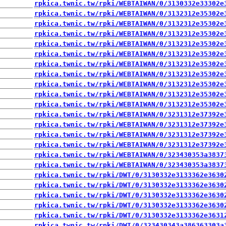
rpkica.twnic.tw/rpki/WEBTAIWAN/0/3130332e33302e
rpkica.twnic.tw/rpki/WEBTAIWAN/0/3132312e35302e
rpkica.twnic.tw/rpki/WEBTAIWAN/0/3132312e35302e
rpkica.twnic.tw/rpki/WEBTAIWAN/0/3132312e35302e
rpkica.twnic.tw/rpki/WEBTAIWAN/0/3132312e35302e
rpkica.twnic.tw/rpki/WEBTAIWAN/0/3132312e35302e
rpkica.twnic.tw/rpki/WEBTAIWAN/0/3132312e35302e
rpkica.twnic.tw/rpki/WEBTAIWAN/0/3132312e35302e
rpkica.twnic.tw/rpki/WEBTAIWAN/0/3132312e35302e
rpkica.twnic.tw/rpki/WEBTAIWAN/0/3132312e35302e
rpkica.twnic.tw/rpki/WEBTAIWAN/0/3132312e35302e
rpkica.twnic.tw/rpki/WEBTAIWAN/0/3231312e37392e
rpkica.twnic.tw/rpki/WEBTAIWAN/0/3231312e37392e
rpkica.twnic.tw/rpki/WEBTAIWAN/0/3231312e37392e
rpkica.twnic.tw/rpki/WEBTAIWAN/0/3231312e37392e
rpkica.twnic.tw/rpki/WEBTAIWAN/0/323430353a3837
rpkica.twnic.tw/rpki/WEBTAIWAN/0/323430353a3837
rpkica.twnic.tw/rpki/DWT/0/3130332e3133362e3630
rpkica.twnic.tw/rpki/DWT/0/3130332e3133362e3630
rpkica.twnic.tw/rpki/DWT/0/3130332e3133362e3630
rpkica.twnic.tw/rpki/DWT/0/3130332e3133362e3630
rpkica.twnic.tw/rpki/DWT/0/3130332e3133362e3631
rpkica.twnic.tw/rpki/DWT/0/323430343a386363303a