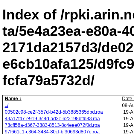
Index of /rpki.arin.n
ta/5e4a23ea-e80a-4
2171da2157d3/de02
e6cb10afa125/d9fc9
fcfa79a5732d/
Name
Date
../
08-A
00502c98-ce2f-357d-b42d-5b3885365dbd.roa
19-A
43a17f47-e919-3c4d-ad2c-623198bffb83.roa
19-A
73cff58a-d367-3383-8513-8c4eee072f0d.roa
19-A
97f661c1-c364-3484-80cf-bf30693d807e.roa
19-A