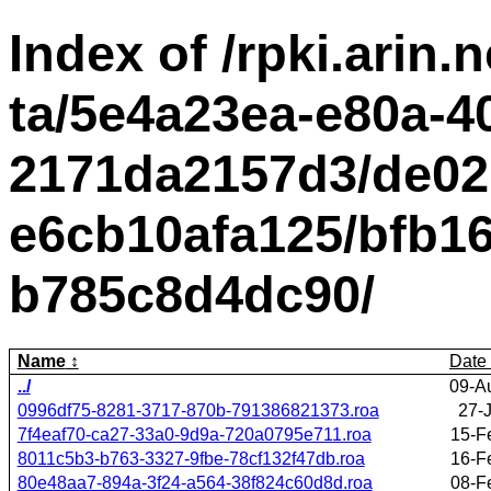
Index of /rpki.arin.n
ta/5e4a23ea-e80a-4
2171da2157d3/de02
e6cb10afa125/bfb16
b785c8d4dc90/
Name
Date
../
09-A
0996df75-8281-3717-870b-791386821373.roa
27-
7f4eaf70-ca27-33a0-9d9a-720a0795e711.roa
15-F
8011c5b3-b763-3327-9fbe-78cf132f47db.roa
16-F
80e48aa7-894a-3f24-a564-38f824c60d8d.roa
08-F