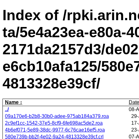
Index of /rpki.arin.n
ta/5e4a23ea-e80a-4
2171da2157d3/de02
e6cb10afa125/580e7
4813328e39cf/
Name
Dat
../
08-A
09a170e6-b2b8-30b0-adee-975ab184a379.roa
29-
2c9ef1cc-1542-37e5-8cf9-6fe698ac5de2.roa
17-
4b6ef071-5e89-38dc-9977-6c76cae16ef5.roa
23-
580e739b-bb2f-4e02-9a24-4813328e39cf.crl
07-A