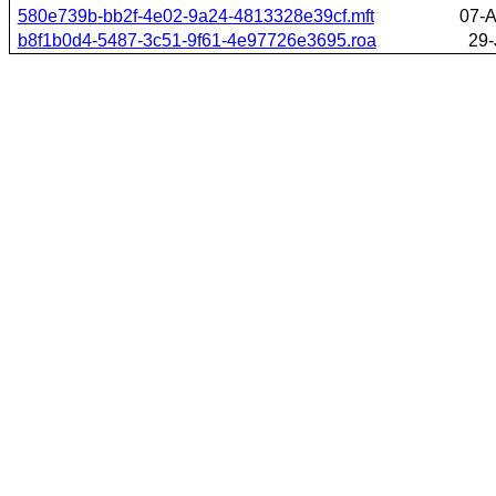
580e739b-bb2f-4e02-9a24-4813328e39cf.mft
07-A
b8f1b0d4-5487-3c51-9f61-4e97726e3695.roa
29-