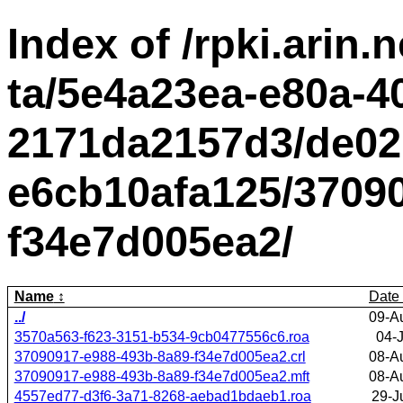
Index of /rpki.arin.n
ta/5e4a23ea-e80a-4
2171da2157d3/de02
e6cb10afa125/3709
f34e7d005ea2/
Name
Date
../
09-A
3570a563-f623-3151-b534-9cb0477556c6.roa
04-
37090917-e988-493b-8a89-f34e7d005ea2.crl
08-A
37090917-e988-493b-8a89-f34e7d005ea2.mft
08-A
4557ed77-d3f6-3a71-8268-aebad1bdaeb1.roa
29-J