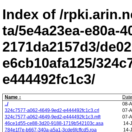
Index of /rpki.arin.n
ta/5e4a23ea-e80a-4
2171da2157d3/de02
e6cb10afa125/324c
e444492fc1c3/
Name
Dat
../
08-A
324c7577-a062-4649-9ed2-e444492fc1c3.crl
07-A
324c7577-a062-4649-9ed2-e444492fc1c3.mft
07-A
46ce1d55-ce88-3d20-9188-1719b542103c.asa
14-
784e1f7e-b667-340a-a5a1-3cde6fcffcd5.roa
14-