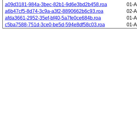
a09d3181-984a-3bec-82b1-9d6e3bd2b458.roa
01-A
a6b47cf5-8d74-3c9a-a3f2-8890662b6c93.roa
02-A
afda3661-2952-35ef-bf40-5a7fe0ce684b.roa
01-A
c5ba7588-751d-3ce0-be5d-594e8df58c03.roa
01-A