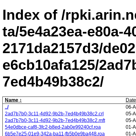
Index of /rpki.arin.n
ta/5e4a23ea-e80a-4
2171da2157d3/de02
e6cb10afa125/2ad7
7ed4b49b38c2/
Name
Date
../
06-A
2ad7b7b0-3c11-4d92-9b2b-7ed4b49b38c2.crl
05-A
2ad7b7b0-3c11-4d92-9b2b-7ed4b49b38c2.mft
05-A
54e0dbce-caf8-3fc2-b8ed-2ab0e99240cf.roa
01-A
6b5e7e25-01e9-342a-ba11-fb5b0e9ba448.roa
01-A