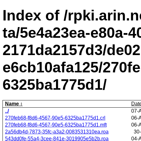
Index of /rpki.arin.n
ta/5e4a23ea-e80a-4
2171da2157d3/de02
e6cb10afa125/270fe
6325ba1775d1/
Name
Dat
../
07-
270feb68-f8d6-4567-90e5-6325ba1775d1.crl
06-
270feb68-f8d6-4567-90e5-6325ba1775d1.mft
06-
2a56db4d-7873-35fc-a3a2-0083531310ea.roa
30-
543dd0fe-55a4-3cee-841e-3019905e5b2b.roa
04-