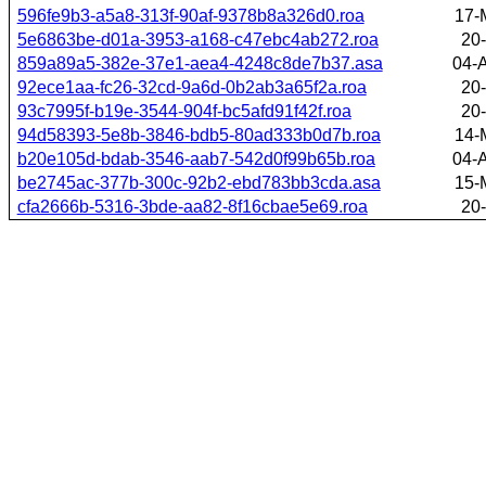
596fe9b3-a5a8-313f-90af-9378b8a326d0.roa
17-
5e6863be-d01a-3953-a168-c47ebc4ab272.roa
20-
859a89a5-382e-37e1-aea4-4248c8de7b37.asa
04-
92ece1aa-fc26-32cd-9a6d-0b2ab3a65f2a.roa
20-
93c7995f-b19e-3544-904f-bc5afd91f42f.roa
20-
94d58393-5e8b-3846-bdb5-80ad333b0d7b.roa
14-
b20e105d-bdab-3546-aab7-542d0f99b65b.roa
04-
be2745ac-377b-300c-92b2-ebd783bb3cda.asa
15-
cfa2666b-5316-3bde-aa82-8f16cbae5e69.roa
20-