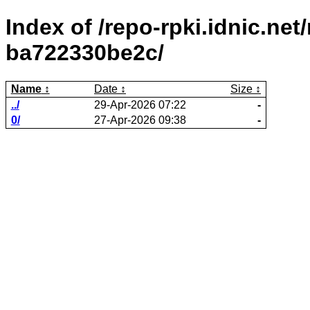
Index of /repo-rpki.idnic.ne
ba722330be2c/
Name
Date
Size
../
29-Apr-2026 07:22
-
0/
27-Apr-2026 09:38
-