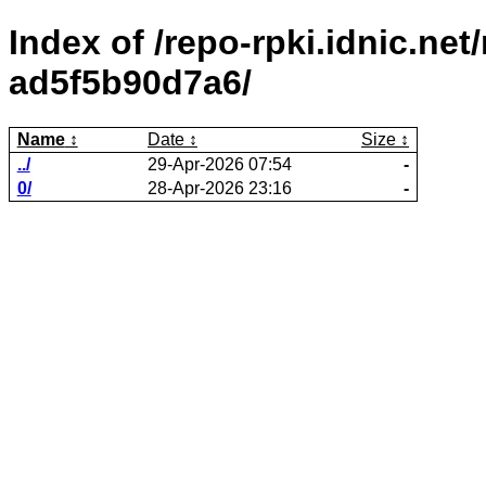
Index of /repo-rpki.idnic.ne
ad5f5b90d7a6/
Name
Date
Size
../
29-Apr-2026 07:54
-
0/
28-Apr-2026 23:16
-