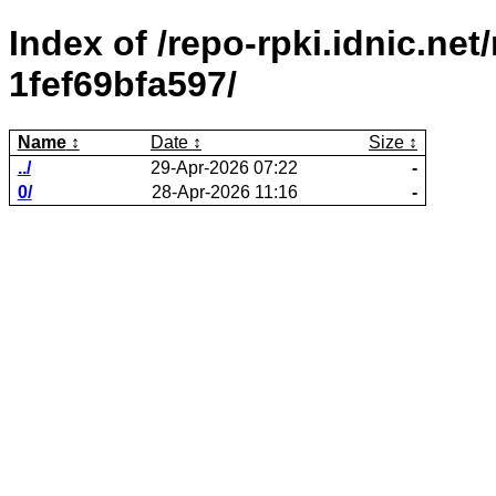
Index of /repo-rpki.idnic.ne
1fef69bfa597/
Name
Date
Size
../
29-Apr-2026 07:22
-
0/
28-Apr-2026 11:16
-