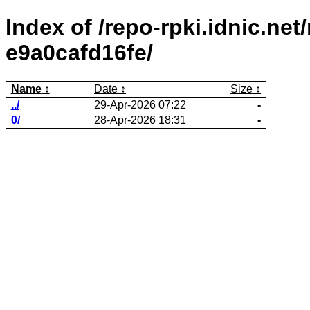
Index of /repo-rpki.idnic.ne
e9a0cafd16fe/
Name
Date
Size
../
29-Apr-2026 07:22
-
0/
28-Apr-2026 18:31
-