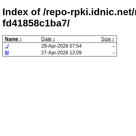
Index of /repo-rpki.idnic.ne
fd41858c1ba7/
Name
Date
Size
../
29-Apr-2026 07:54
-
0/
27-Apr-2026 12:09
-