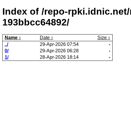
Index of /repo-rpki.idnic.ne
193bbcc64892/
Name
Date
Size
../
29-Apr-2026 07:54
-
0/
29-Apr-2026 06:28
-
1/
28-Apr-2026 18:14
-