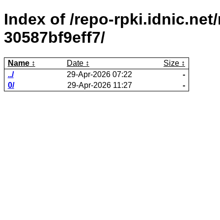
Index of /repo-rpki.idnic.ne
30587bf9eff7/
Name
Date
Size
../
29-Apr-2026 07:22
-
0/
29-Apr-2026 11:27
-