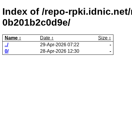
Index of /repo-rpki.idnic.ne
0b201b2c0d9e/
Name
Date
Size
../
29-Apr-2026 07:22
-
0/
28-Apr-2026 12:30
-